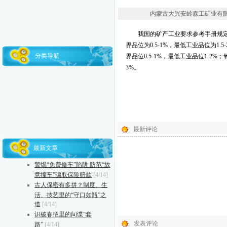
内蒙古大兴安岭森工矿业有限责任公司
我国的矿产工业要求参考手册规
界品位为
0.5-1%
，最低工业品位为
1.5
分类导航
界品位
0.5-1%
，最低工业品位
1-2%
；
3%
。
最新评论
最新文章
警惕“免费修车”陷阱 防范“故
意撞车”骗取保险赔款
[4/14]
古人保密有多拼？制度、生
活、技艺里的“守口如瓶”之
道
[4/14]
识破春招里的间谍“套
发表评论
路”
[4/14]