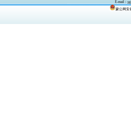
E-mail
：
sg
蒙公网安