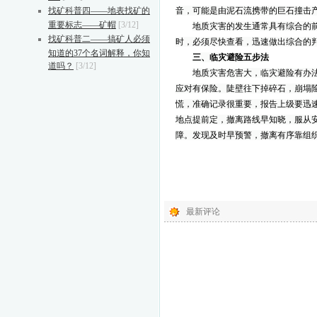
找矿科普四——地表找矿的
音，可能是由泥石流携带的巨石撞击
重要标志——矿帽
[3/12]
地质灾害的发生通常具有综合的
找矿科普二——搞矿人必须
时，必须尽快查看，迅速做出综合的
知道的37个名词解释，你知
三、临灾避险五步法
道吗？
[3/12]
地质灾害危害大，临灾避险有办
应对有保险。陡壁往下掉碎石，崩塌
慌，准确记录很重要，报告上级要迅
地点提前定，撤离路线早知晓，服从
障。发现及时早预警，撤离有序靠组
最新评论