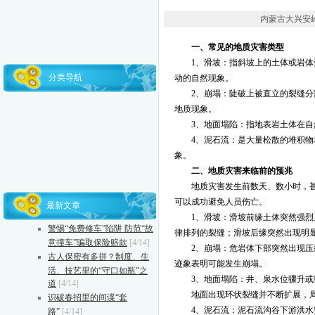
内蒙古大兴安岭森工
一、常见的地质灾害类型
1
、滑坡
：
指斜坡上的土体或岩体
分类导航
动的自然现象。
2
、崩塌
：
陡破上被直立的裂缝分
地质现象。
3
、地面塌陷
：
指地表岩土体在自
4
、泥石流
：
是大量松散的堆积物
象。
二、地质灾害来临前的预兆
地质灾害发生前数天、数小时，
可以成功避免人员伤亡。
最新文章
1
、滑坡：滑坡前缘土体突然强烈
警惕“免费修车”陷阱 防范“故
律排列的裂缝；滑坡后缘突然出现明
意撞车”骗取保险赔款
[4/14]
2
、崩塌：危岩体下部突然出现压
古人保密有多拼？制度、生
迹象表明可能发生崩塌。
活、技艺里的“守口如瓶”之
3
、地面塌陷：井、泉水位骤升或
道
[4/14]
地面出现环状裂缝并不断扩展，
识破春招里的间谍“套
4
、泥石流：泥石流沟谷下游洪水
路”
[4/14]