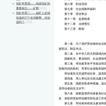
找矿科普四——地表找矿的
第八章 职业培训
重要标志——矿帽
[3/12]
第九章 社会保险和福利
找矿科普二——搞矿人必须
第十章 劳动争议
知道的37个名词解释，你知
第十一章 监督检查
道吗？
[3/12]
第十二章 法律责任
第十三章 附则
第一条 为了保护劳动者的合法
据宪法，制定本法。
第二条 在中华人民共和国境内
国家机关、事业组织、社会团体
第三条 劳动者享有平等就业和
技能培训的权利、享受社会保险和福
劳动者应当完成劳动任务，提高
第四条 用人单位应当依法建立
第五条 国家采取各种措施，促
高劳动者的生活水平。
第六条 国家提倡劳动者参加社
造，表彰和奖励劳动模范和先进工作
第七条 劳动者有权依法参加和