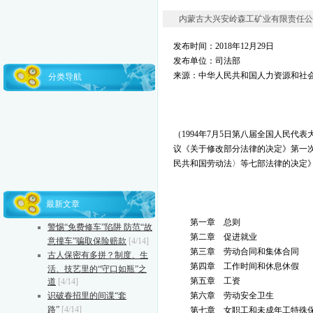
内蒙古大兴安岭森工矿业有限责任公司 20
发布时间：
2018年12月29日
发布单位：司法部
来源：中华人民共和国人力资源和社
分类导航
（
1994年7月5日第八届全国人民代
议《关于修改部分法律的决定》第一次
民共和国劳动法〉等七部法律的决定
最新文章
第一章 总则
警惕“免费修车”陷阱 防范“故
第二章 促进就业
意撞车”骗取保险赔款
[4/14]
第三章 劳动合同和集体合同
古人保密有多拼？制度、生
第四章 工作时间和休息休假
活、技艺里的“守口如瓶”之
第五章 工资
道
[4/14]
识破春招里的间谍“套
第六章 劳动安全卫生
路”
[4/14]
第七章 女职工和未成年工特殊