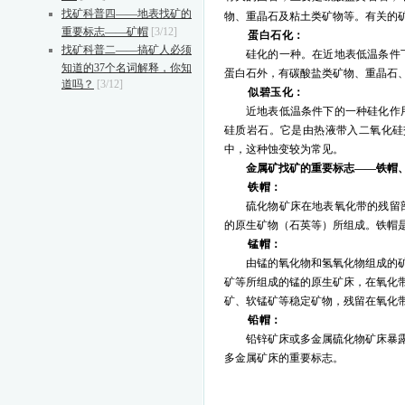
找矿科普四——地表找矿的
物、重晶石及粘土类矿物等。有关的
重要标志——矿帽
[3/12]
蛋白石化：
找矿科普二——搞矿人必须
硅化的一种。在近地表低温条件
知道的37个名词解释，你知
蛋白石外，有碳酸盐类矿物、重晶石
道吗？
[3/12]
似碧玉化：
近地表低温条件下的一种硅化作
硅质岩石。它是由热液带入二氧化硅
中，这种蚀变较为常见。
金属矿找矿的重要标志
——铁帽
铁帽：
硫化物矿床在地表氧化带的残留
的原生矿物（石英等）所组成。铁帽
锰帽：
由锰的氧化物和氢氧化物组成的
矿等所组成的锰的原生矿床，在氧化
矿、软锰矿等稳定矿物，残留在氧化
铅帽：
铅锌矿床或多金属硫化物矿床暴
多金属矿床的重要标志。