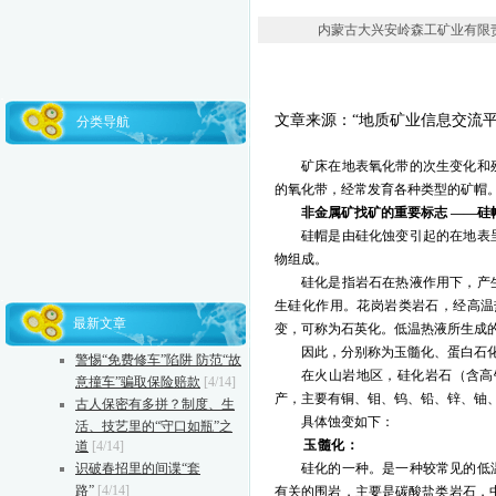
内蒙古大兴安岭森工矿业有限责任公司 
文章来源：
“地质矿业信息交流平
分类导航
矿床在地表氧化带的次生变化和
的氧化带，经常发育各种类型的矿帽
非金属矿找矿的重要标志
——
硅
硅帽是由硅化蚀变引起的在地表
物组成。
硅化是指岩石在热液作用下，产
生硅化作用。花岗岩类岩石，经高温
最新文章
变，可称为石英化。低温热液所生成
因此，分别称为玉髓化、蛋白石
警惕“免费修车”陷阱 防范“故
在火山岩地区，硅化岩石（含高
意撞车”骗取保险赔款
[4/14]
产，主要有铜、钼、钨、铅、锌、铀
古人保密有多拼？制度、生
具体蚀变如下：
活、技艺里的“守口如瓶”之
玉髓化：
道
[4/14]
识破春招里的间谍“套
硅化的一种。是一种较常见的低
路”
[4/14]
有关的围岩，主要是碳酸盐类岩石，